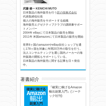
武藤 健一 KENICHI MUTO
日本製品の海外販売を行う
匠の技株式会社
代表取締役社長
個人の海外販売をサポートする組織
海外販売エグゼクティブクラブの講師兼サポー
トメンバー
2004年 eBayにて日本製品の販売を開始
2011年 米国amazonにて日本製品の販売を開始
世界8ヶ国のamazonやeBay自社ショップを通
じ178ヶ国を対象に年間20万件の取引を行う。
法人コンサルティングを通じ国内メーカーの海
外販路の開拓もサポートしている。
日本製品の海外販売に関する記事を日々発信
中。
著書紹介
『確実に稼げるAmazon
輸出副業入門』(ソーテ
ック社刊)