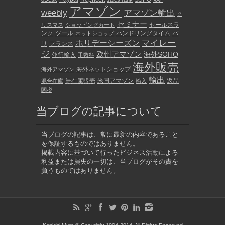
アマゾン
weebly
アマゾン輸出
ク
セミナー
セールスラ
リスマス
ショッピングカート
ンク
ツール
ハンドリングタイム
パ
ネットショップ
マイレー
ホリデーシーズン
リ
フランス
ジ
欧州アマゾン
海外SOHO
並行輸入
手数料
海外販売
海外ネットショップ
海外アマゾン
輸出
無在庫販売
米国アマゾン
返品
混合在庫
輸入
関税
当ブログの記事について
当ブログの記事は、常に最新の内容であること
を保証するものではありません。
掲載内容に基づいて行ったビジネス活動による
利益または損失の一切は、当ブログがその責を
負うものではありません。