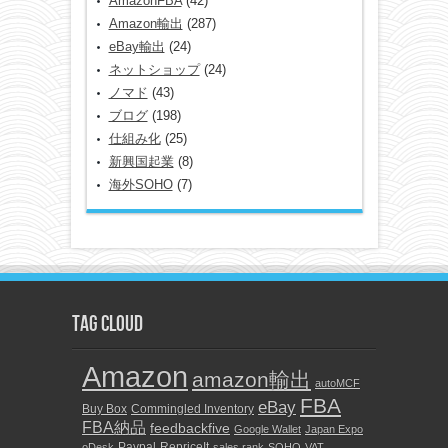
AmazonFBA
(42)
Amazon輸出
(287)
eBay輸出
(24)
ネットショップ
(24)
ノマド
(43)
ブログ
(198)
仕組み化
(25)
新興国起業
(8)
海外SOHO
(7)
TAG CLOUD
Amazon
amazon輸出
autoMCF
FBA
eBay
Buy Box
Commingled Inventory
FBA納品
feedbackfive
Google Wallet
Japan Expo
Paypal
RepriceIt
oDesk
sales rank
SOHO
VAT