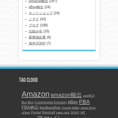
Amazon輸出
(287)
eBay輸出
(24)
ネットショップ
(24)
ノマド
(43)
ブログ
(198)
仕組み化
(25)
新興国起業
(8)
海外SOHO
(7)
TAG CLOUD
Amazon
amazon輸出
autoMCF
FBA
eBay
Buy Box
Commingled Inventory
FBA納品
feedbackfive
Google Wallet
Japan Expo
Paypal
RepriceIt
oDesk
sales rank
SOHO
VAT