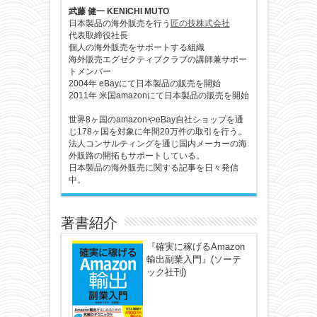
武藤 健一 KENICHI MUTO
日本製品の海外販売を行う
匠の技株式会社
代表取締役社長
個人の海外販売をサポートする組織
海外販売エグゼクティブクラブの講師兼サポー
トメンバー
2004年 eBayにて日本製品の販売を開始
2011年 米国amazonにて日本製品の販売を開始
世界8ヶ国のamazonやeBay自社ショップを通
じ178ヶ国を対象に年間20万件の取引を行う。
法人コンサルティングを通じ国内メーカーの海
外販路の開拓もサポートしている。
日本製品の海外販売に関する記事を日々発信
中。
著書紹介
『確実に稼げるAmazon
輸出副業入門』(ソーテ
ック社刊)