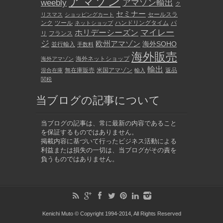
アマゾン
weebly
アマゾン輸出
ク
セミナー
セールスラ
リスマス
ショッピングカート
ンク
ツール
ハンドリングタイム
パ
ネットショップ
マイレー
ホリデーシーズン
リ
フランス
ジ
欧州アマゾン
海外SOHO
並行輸入
手数料
海外販売
海外ネットショップ
海外アマゾン
輸出
無在庫販売
米国アマゾン
返品
混合在庫
輸入
関税
当ブログの記事について
当ブログの記事は、常に最新の内容であること
を保証するものではありません。
掲載内容に基づいて行ったビジネス活動による
利益または損失の一切は、当ブログがその責を
負うものではありません。
Kenichi Muto © Copyright 1994-2014, All Rights Reserved